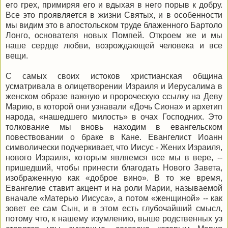
его грех, примиряя его и вдыхая в него порыв к добру.
Все это проявляется в жизни Святых, и в особенности
мы видим это в апостольском труде блаженного Бартоло
Лонго, основателя новых Помпей. Откроем же и мы
наше сердце любви, возрождающей человека и все
вещи.
С самых своих истоков христианская община
усматривала в олицетворении Израиля и Иерусалима в
женском образе важную и пророческую ссылку на Деву
Марию, в которой они узнавали «Дочь Сиона» и архетип
народа, «нашедшего милость» в очах Господних. Это
толкование мы вновь находим в евангельском
повествовании о браке в Кане. Евангелист Иоанн
символически подчеркивает, что Иисус - Жених Израиля,
нового Израиля, которым являемся все мы в вере, --
пришедший, чтобы принести благодать Нового Завета,
изображенную как «доброе вино». В то же время,
Евангелие ставит акцент и на роли Марии, называемой
вначале «Матерью Иисуса», а потом «женщиной» -- как
зовет ее сам Сын, и в этом есть глубочайший смысл,
потому что, к нашему изумлению, выше родственных уз